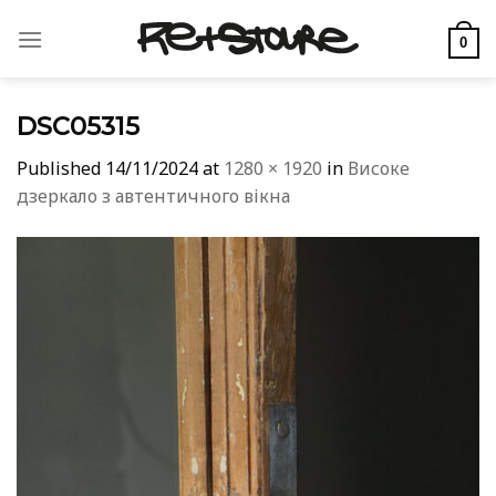
Skip
to
0
content
DSC05315
Published
14/11/2024
at
1280 × 1920
in
Високе
дзеркало з автентичного вікна