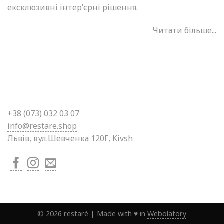
ексклюзивні інтер’єрні рішення.
Читати більше...
+38 (0
73) 032 03 07
info@restare.shop
Львів, вул.Шевченка 120Г, Kivsh
©
2026
restaré
|
Made with ♥ in
Webolatory