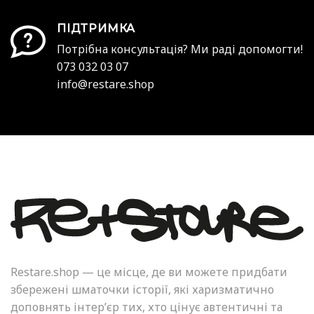
ПІДТРИМКА
Потрібна консультація? Ми раді допомогти!
073 032 03 07
info@restare.shop
Restare.shop — це місце, де ви можете придбати
збережені шматочки історії, які харизматично
доповнять інтер’єр тих, хто цінує автентичні та