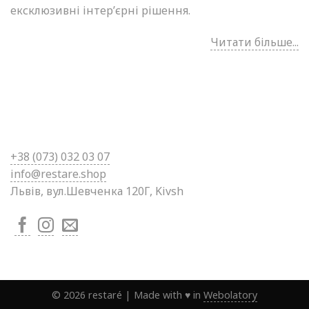
ексклюзивні інтер’єрні рішення.
Читати більше...
+38 (0
73) 032 03 07
info@restare.shop
Львів, вул.Шевченка 120Г, Kivsh
©
2026
restaré
|
Made with ♥ in
Webolatory