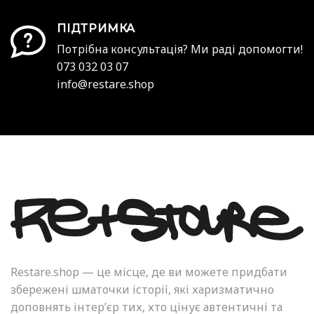
ПІДТРИМКА
Потрібна консультація? Ми раді допомогти!
073 032 03 07
info@restare.shop
Restare.shop — це місце, де ви можете придбати
збережені шматочки історії, які харизматично
доповнять інтер’єр тих, хто цінує автентичні та