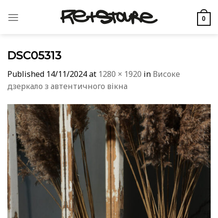
Skip
to
0
content
DSC05313
Published
14/11/2024
at
1280 × 1920
in
Високе
дзеркало з автентичного вікна