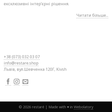
ексклюзивні інтер’єрні рішення.
Читати більше...
+38 (0
73) 032 03 07
info@restare.shop
Львів, вул.Шевченка 120Г, Kivsh
©
2026
restaré
|
Made with ♥ in
Webolatory