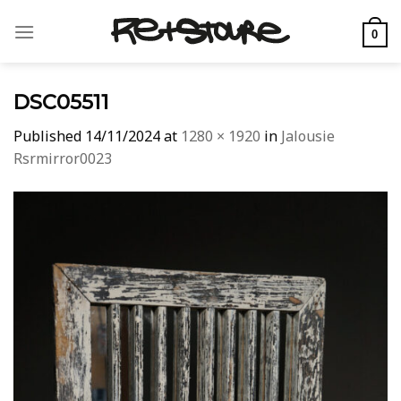
Skip
to
0
content
DSC05511
Published
14/11/2024
at
1280 × 1920
in
Jalousie
Rsrmirror0023