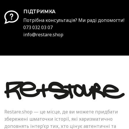
ПІДТРИМКА
Потрібна консультація? Ми раді допомогти!
073 032 03 07
info@restare.shop
Restare.shop — це місце, де ви можете придбати
збережені шматочки історії, які харизматично
доповнять інтер’єр тих, хто цінує автентичні та