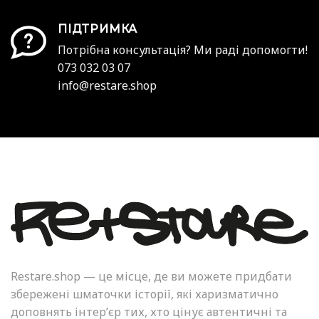
ПІДТРИМКА
Потрібна консультація? Ми раді допомогти!
073 032 03 07
info@restare.shop
Restare.shop — це місце, де ви можете придбати
збережені шматочки історії, які харизматично
доповнять інтер’єр тих, хто цінує автентичні та