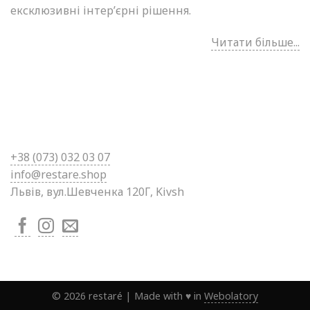
ексклюзивні інтер’єрні рішення.
Читати більше...
+38 (0
73) 032 03 07
info@restare.shop
Львів, вул.Шевченка 120Г, Kivsh
©
2026
restaré
|
Made with ♥ in
Webolatory