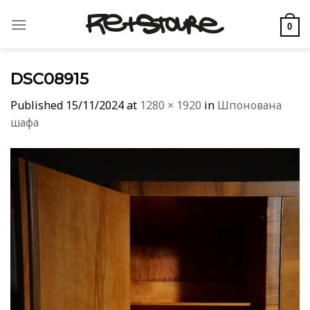
Skip
to
0
content
DSC08915
Published
15/11/2024
at
1280 × 1920
in
Шпонована
шафа