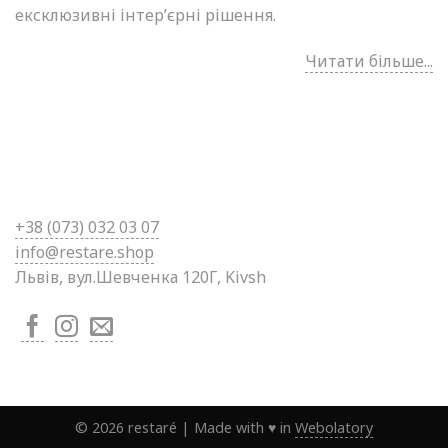
ексклюзивні інтер’єрні рішення.
Читати більше...
+38 (0
73) 032 03 07
info@restare.shop
Львів, вул.Шевченка 120Г, Kivsh
©
2026
restaré
|
Made with ♥ in
Webolatory