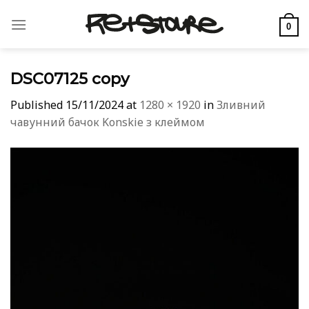
Skip
to
0
content
DSC07125 copy
Published
15/11/2024
at
1280 × 1920
in
Зливний
чавунний бачок Konskie з клеймом