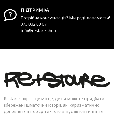
ПІДТРИМКА
Потрібна консультація? Ми раді допомогти!
073 032 03 07
info@restare.shop
Restare.shop — це місце, де ви можете придбати
збережені шматочки історії, які харизматично
доповнять інтер’єр тих, хто цінує автентичні та