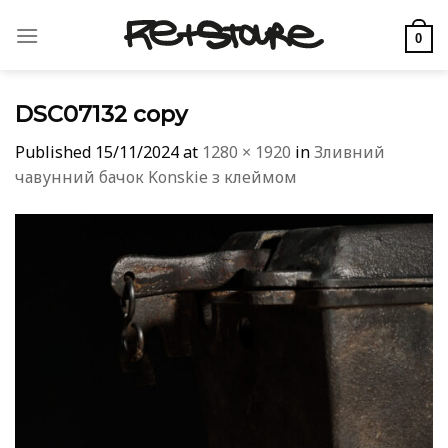
Skip
to
0
content
DSC07132 copy
Published
15/11/2024
at
1280 × 1920
in
Зливний
чавунний бачок Konskie з клеймом