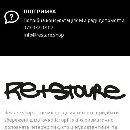
ПІДТРИМКА
Потрібна консультація? Ми раді допомогти!
073 032 03 07
info@restare.shop
Restare.shop — це місце, де ви можете придбати
збережені шматочки історії, які харизматично
доповнять інтер’єр тих, хто цінує автентичні та