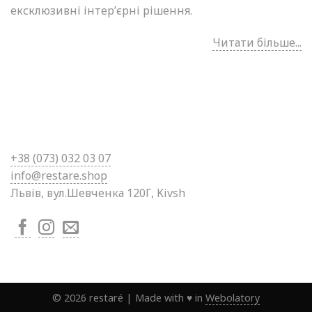
ексклюзивні інтер’єрні рішення.
Читати більше...
+38 (0
73) 032 03 07
info@restare.shop
Львів, вул.Шевченка 120Г, Kivsh
©
2026
restaré
|
Made with ♥ in
Webolatory