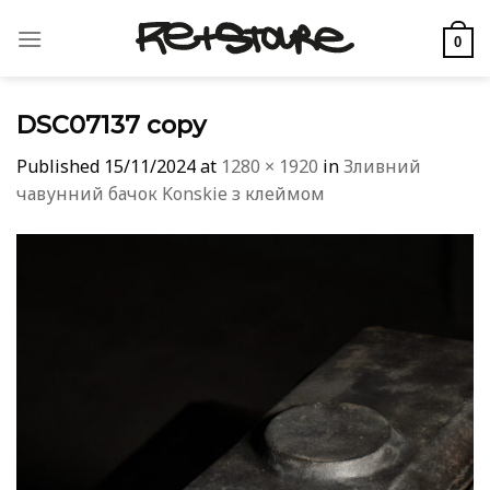
Skip
to
0
content
DSC07137 copy
Published
15/11/2024
at
1280 × 1920
in
Зливний
чавунний бачок Konskie з клеймом