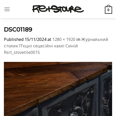
Skip
to
0
content
DSC01189
Published
15/11/2024
at
1280 × 1920
in
Журнальний
столик Пʼєцні сецесійні кахлі Синій
Rsrt_stovetile0015