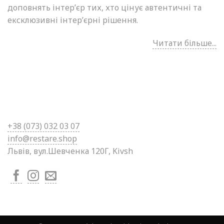
доповнять інтер’єр тих, хто цінує автентичні та
ексклюзивні інтер’єрні рішення.
Читати більше...
+38 (0
73) 032 03 07
info@restare.shop
Львів, вул.Шевченка 120Г, Kivsh