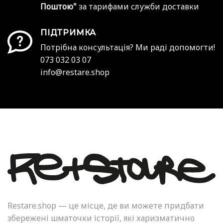
Поштою"
за тарифами служби доставки
ПІДТРИМКА
Потрібна консультація? Ми раді допомогти!
073 032 03 07
info@restare.shop
Restare.shop — це місце, де ви можете придбати
збережені шматочки історії, які харизматично