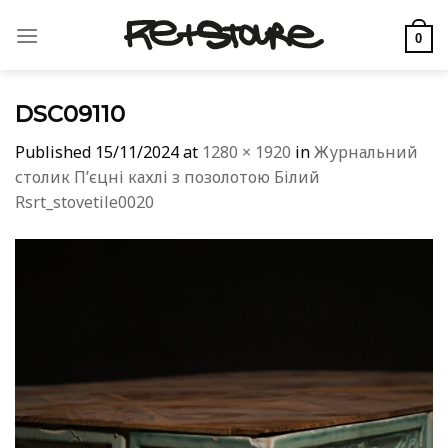
Skip
to
0
content
DSC09110
Published
15/11/2024
at
1280 × 1920
in
Журнальний
столик Пʼєцні кахлі з позолотою Білий
Rsrt_stovetile0020