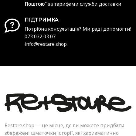
Поштою"
за тарифами служби доставки
ПІДТРИМКА
Потрібна консультація? Ми раді допомогти!
073 032 03 07
info@restare.shop
Restare.shop — це місце, де ви можете придбати
збережені шматочки історії, які харизматично