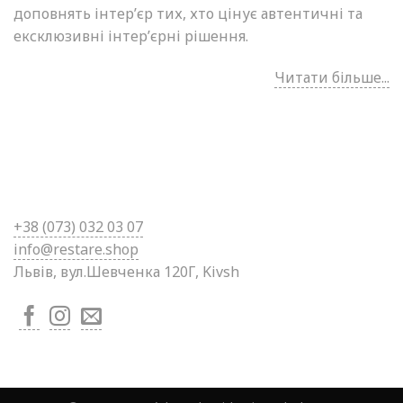
доповнять інтер’єр тих, хто цінує автентичні та
ексклюзивні інтер’єрні рішення.
Читати більше...
+38 (0
73) 032 03 07
info@restare.shop
Львів, вул.Шевченка 120Г, Kivsh