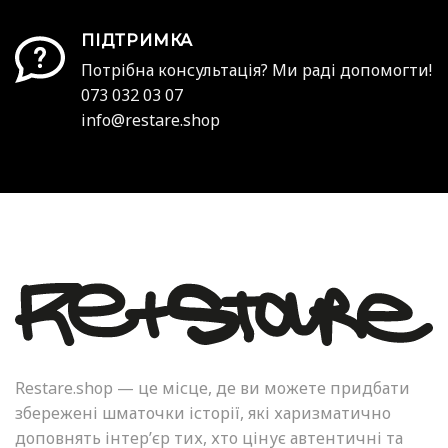
ПІДТРИМКА
Потрібна консультація? Ми раді допомогти!
073 032 03 07
info@restare.shop
Restare.shop — це місце, де ви можете придбати
збережені шматочки історії, які харизматично
доповнять інтер’єр тих, хто цінує автентичні та