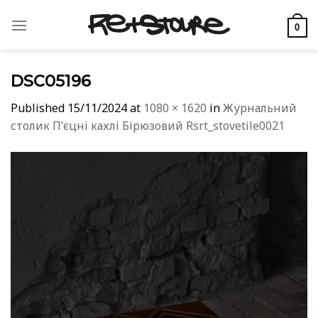
Skip
to
0
content
DSC05196
Published
15/11/2024
at
1080 × 1620
in
Журнальний
столик Пʼєцні кахлі Бірюзовий Rsrt_stovetile0021