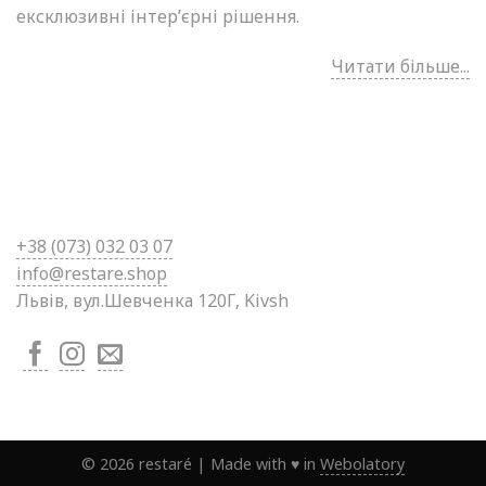
ексклюзивні інтер’єрні рішення.
Читати більше...
+38 (0
73) 032 03 07
info@restare.shop
Львів, вул.Шевченка 120Г, Kivsh
©
2026
restaré
|
Made with ♥ in
Webolatory