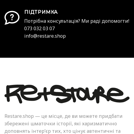
ПІДТРИМКА
Потрібна консультація? Ми раді допомогти!
073 032 03 07
info@restare.shop
Restare.shop — це місце, де ви можете придбати
збережені шматочки історії, які харизматично
доповнять інтер’єр тих, хто цінує автентичні та