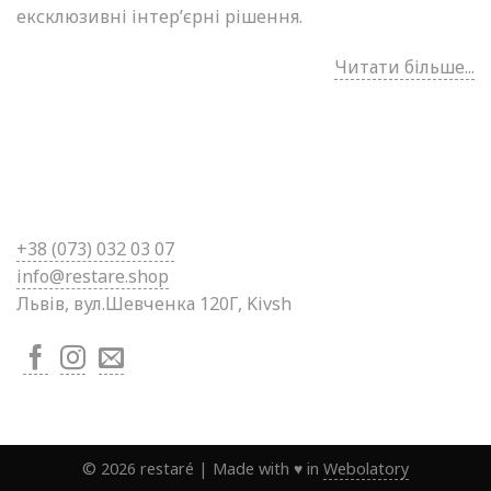
ексклюзивні інтер’єрні рішення.
Читати більше...
+38 (0
73) 032 03 07
info@restare.shop
Львів, вул.Шевченка 120Г, Kivsh
©
2026
restaré
|
Made with ♥ in
Webolatory