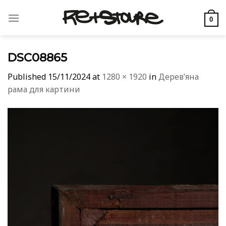
Skip
to
0
content
DSC08865
Published
15/11/2024
at
1280 × 1920
in
Дерев’яна
рама для картини