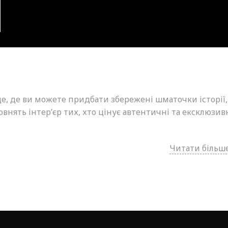
це, де ви можете придбати збережені шматочки історії,
внять інтер’єр тих, хто цінує автентичні та ексклюзив
Читати більше.