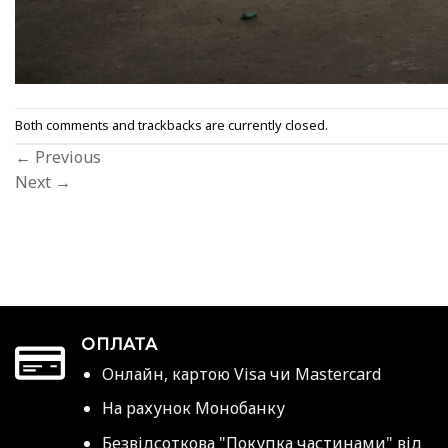
Both comments and trackbacks are currently closed.
←
Previous
Next
→
ОПЛАТА
Онлайн, картою Visa чи Mastercard
На рахунок Монобанку
Безвідсоткова "Покупка частинами" від