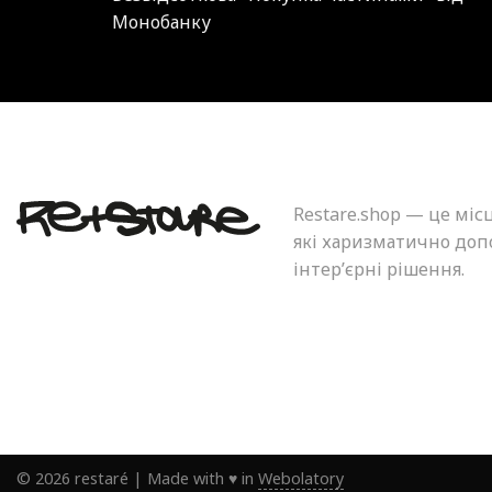
Монобанку
Restare.shop — це міс
які харизматично допо
інтер’єрні рішення.
©
2026
restaré
|
Made with ♥ in
Webolatory