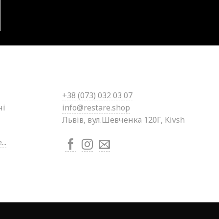
+38 (0
73) 032 03 07
ні
info@restare.shop
Львів, вул.Шевченка 120Г, Kivsh
..