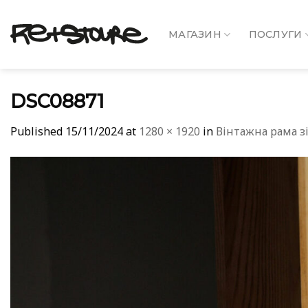
Skip
to
МАГАЗИН
ПОСЛУГИ
content
DSC08871
Published
15/11/2024
at
1280 × 1920
in
Вінтажна рама з