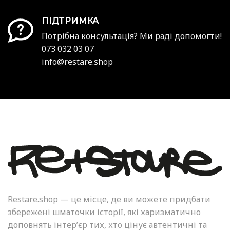
ПІДТРИМКА
Потрібна консультація? Ми раді допомогти!
073 032 03 07
info@restare.shop
Restare.shop — це місце, де ви можете придбати
збережені шматочки історії, які харизматично
доповнять інтер’єр тих, хто цінує автентичні та