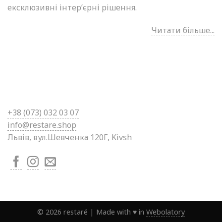
ексклюзивні інтер’єрні рішення.
Читати більше...
+38 (0
73) 032 03 07
info@restare.shop
Львів, вул.Шевченка 120Г, Kivsh
©
2026
restaré
|
Made with ♥ in
Webolatory