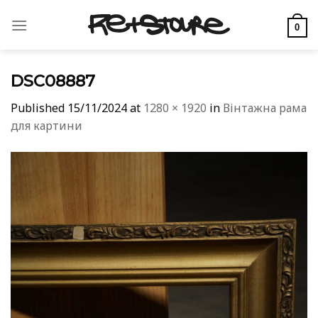
Skip
to
0
content
DSC08887
Published
15/11/2024
at
1280 × 1920
in
Вінтажна рама
для картини