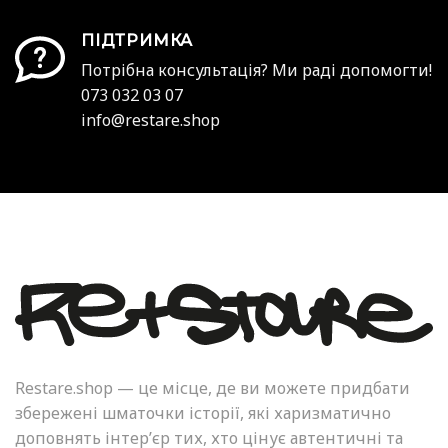
ПІДТРИМКА
Потрібна консультація? Ми раді допомогти!
073 032 03 07
info@restare.shop
Restare.shop — це місце, де ви можете придбати
збережені шматочки історії, які харизматично
доповнять інтер’єр тих, хто цінує автентичні та