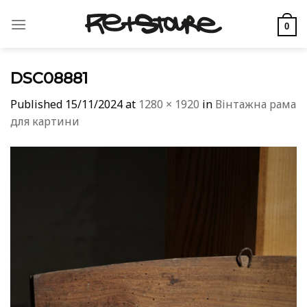
Skip
to
0
content
DSC08881
Published
15/11/2024
at
1280 × 1920
in
Вінтажна рама
для картини