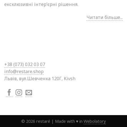
ексклюзивні інтер’єрні рішення.
Читати більше...
+38 (0
73) 032 03 07
info@restare.shop
Львів, вул.Шевченка 120Г, Kivsh
©
2026
restaré
|
Made with ♥ in
Webolatory