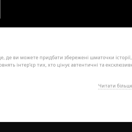
це, де ви можете придбати збережені шматочки історії,
внять інтер’єр тих, хто цінує автентичні та ексклюзив
Читати більше.