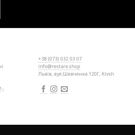
+38 (0
73) 032 03 07
ні
info@restare.shop
Львів, вул.Шевченка 120Г, Kivsh
..