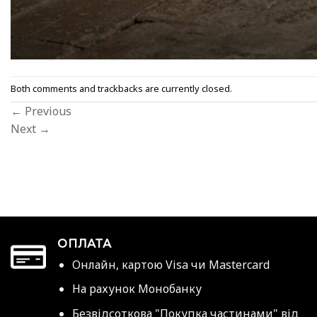
Both comments and trackbacks are currently closed.
←
Previous
Next
→
ОПЛАТА
Онлайн, картою Visa чи Mastercard
На рахунок Монобанку
Безвідсоткова "Покупка частинами" від