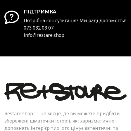
ПІДТРИМКА
Потрібна консультація? Ми раді допомогти!
073 032 03 07
info@restare.shop
Restare.shop — це місце, де ви можете придбати
збережені шматочки історії, які харизматично
доповнять інтер’єр тих, хто цінує автентичні та