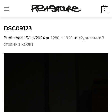
Skip
to
0
content
DSC09123
Published
15/11/2024
at
1280 × 1920
in
Журнальний
столик з кахлів