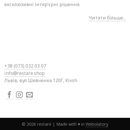
ексклюзивні інтер’єрні рішення.
Читати більше...
+38 (0
73) 032 03 07
info@restare.shop
Львів, вул.Шевченка 120Г, Kivsh
©
2026
restaré
|
Made with ♥ in
Webolatory