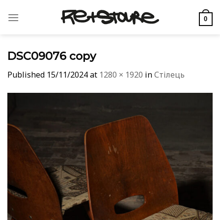
Skip
to
0
content
DSC09076 copy
Published
15/11/2024
at
1280 × 1920
in
Стілець