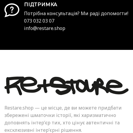
ПІДТРИМКА
Потрібна консультація? Ми раді допомогти!
073 032 03 07
info@restare.shop
Restare.shop — це місце, де ви можете придбати
збережені шматочки історії, які харизматично
доповнять інтер’єр тих, хто цінує автентичні та
ексклюзивні інтер’єрні рішення.