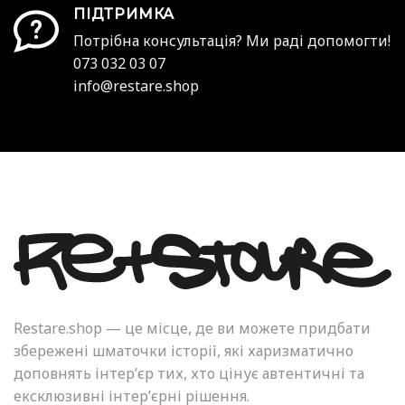
ПІДТРИМКА
Потрібна консультація? Ми раді допомогти!
073 032 03 07
info@restare.shop
Restare.shop — це місце, де ви можете придбати
збережені шматочки історії, які харизматично
доповнять інтер’єр тих, хто цінує автентичні та
ексклюзивні інтер’єрні рішення.