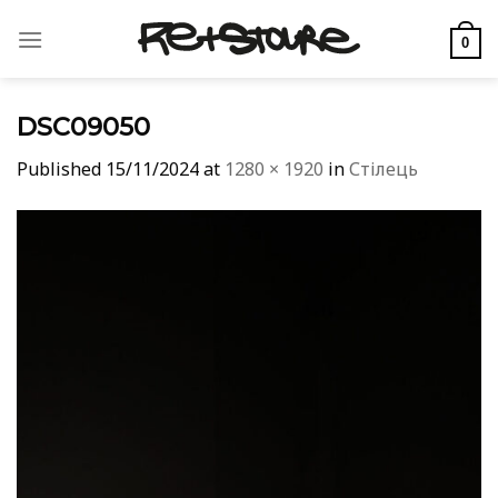
Skip
to
0
content
DSC09050
Published
15/11/2024
at
1280 × 1920
in
Стілець