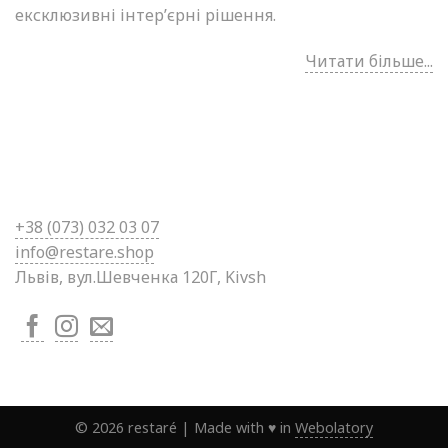
ексклюзивні інтер’єрні рішення.
Читати більше...
+38 (0
73) 032 03 07
info@restare.shop
Львів, вул.Шевченка 120Г, Kivsh
©
2026
restaré
|
Made with ♥ in
Webolatory