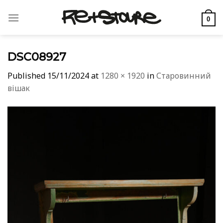
Skip
to
0
content
DSC08927
Published
15/11/2024
at
1280 × 1920
in
Старовинний
вішак