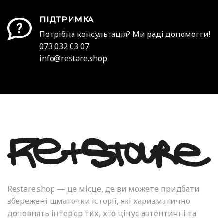
ПІДТРИМКА
Потрібна консультація? Ми раді допомогти!
073 032 03 07
info@restare.shop
Restare.shop — це місце, де ви можете придбати
збережені шматочки історії, які харизматично
доповнять інтер’єр тих, хто цінує автентичні та