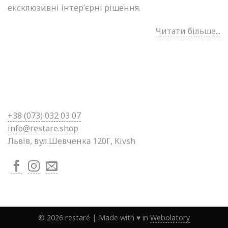
ексклюзивні інтер’єрні рішення.
Читати більше...
+38 (0
73) 032 03 07
info@restare.shop
Львів, вул.Шевченка 120Г, Kivsh
©
2026
restaré
|
Made with ♥ in
Webolatory