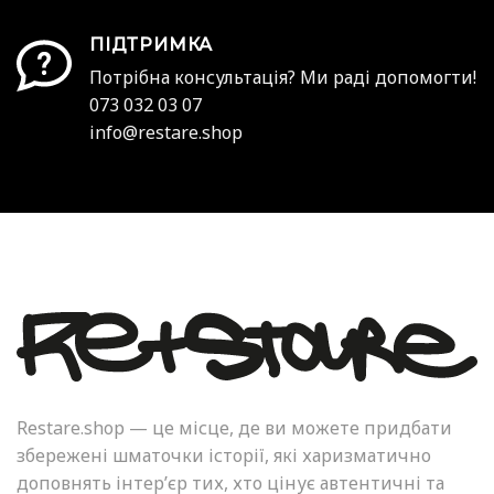
ПІДТРИМКА
Потрібна консультація? Ми раді допомогти!
073 032 03 07
info@restare.shop
Restare.shop — це місце, де ви можете придбати
збережені шматочки історії, які харизматично
доповнять інтер’єр тих, хто цінує автентичні та