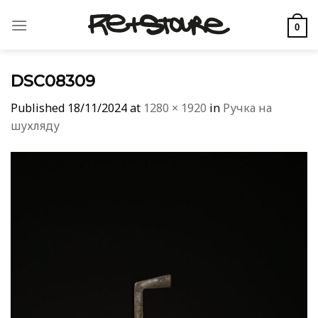
Skip
to
0
content
DSC08309
Published
18/11/2024
at
1280 × 1920
in
Ручка на
шухляду