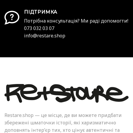
ПІДТРИМКА
Потрібна консультація? Ми раді допомогти!
073 032 03 07
info@restare.shop
Restare.shop — це місце, де ви можете придбати
збережені шматочки історії, які харизматично
доповнять інтер’єр тих, хто цінує автентичні та