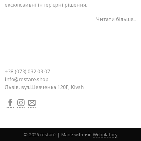
ексклюзивні інтер’єрні рішення.
Читати більше...
+38 (0
73) 032 03 07
info@restare.shop
Львів, вул.Шевченка 120Г, Kivsh
©
2026
restaré
|
Made with ♥ in
Webolatory