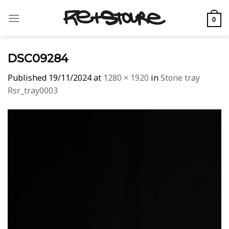
Skip
to
0
content
DSC09284
Published
19/11/2024
at
1280 × 1920
in
Stone tray
Rsr_tray0003