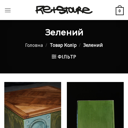
Skip
to
0
content
Зелений
Головна
/
Товар Колір
/
Зелений
ФІЛЬТР