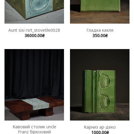
Aunt sisi rsrt_stovetile0028
Гладка кахля
36000.00
₴
350.00
₴
Кавовий столик uncle
Карниз ар-деко
Franz бірюзовий
1000.00
₴