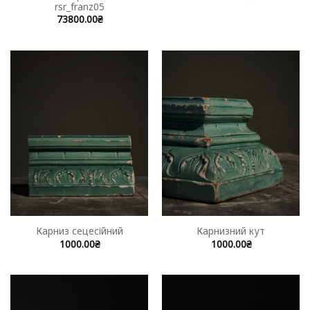
rsr_franz05
73800.00
₴
Карниз сецесійний
Карнизний кут
1000.00
₴
1000.00
₴