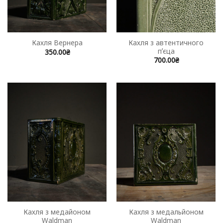
Кахля з автентичного
Кахля Вернера
пʼєца
350.00
₴
700.00
₴
Кахля з медайоном
Кахля з медальйоном
Waldman
Waldman