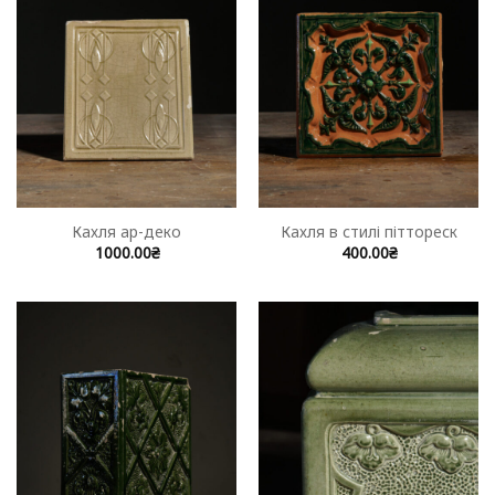
Кахля ар-деко
Кахля в стилі піттореск
1000.00
₴
400.00
₴