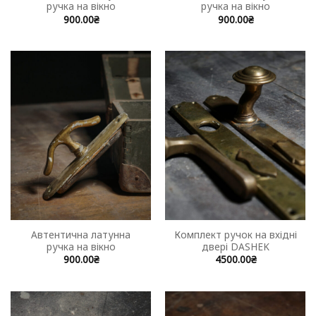
ручка на вікно
ручка на вікно
900.00
₴
900.00
₴
Автентична латунна
Комплект ручок на вхідні
ручка на вікно
двері DASHEK
900.00
₴
4500.00
₴