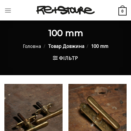
Skip
to
0
content
100 mm
Головна
/
Товар Довжина
/
100 mm
ФІЛЬТР