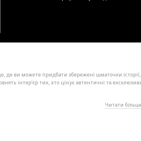
це, де ви можете придбати збережені шматочки історії,
внять інтер’єр тих, хто цінує автентичні та ексклюзив
Читати більше.