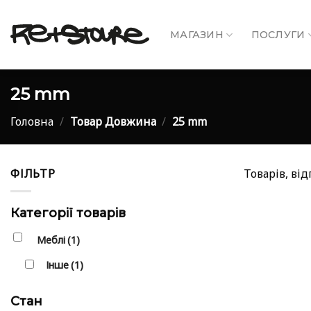
Skip
to
МАГАЗИН
ПОСЛУГИ
content
25 mm
Головна
/
Товар Довжина
/
25 mm
ФІЛЬТР
Товарів, ві
Категорії товарів
Меблі
(1)
Інше
(1)
Стан