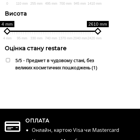
0
110 mm
255 mm
495 mm
700 mm
945 mm
1410 mm
Висота
4 mm
2610 mm
4 mm
95 mm
330 mm
740 mm
1370 mm
2040 mm
2420 mm
Оцінка стану restare
5/5 - Предмет в чудовому стані, без
великих косметичних пошкоджень
(1)
ОПЛАТА
Онлайн, картою Visa чи Mastercard