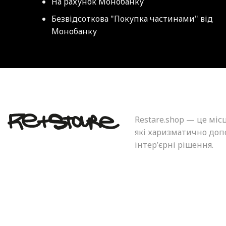
На рахунок Монобанку
Безвідсоткова "Покупка частинами" від
Монобанку
Restare.shop — це міс
які харизматично допо
інтер’єрні рішення.