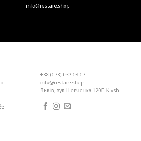
info@restare.shop
+38 (0
73) 032 03 07
ні
info@restare.shop
Львів, вул.Шевченка 120Г, Kivsh
..