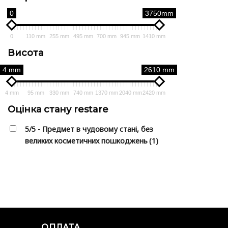
0
3750mm
0
110 mm
255 mm
495 mm
700 mm
945 mm
1410 mm
Висота
4 mm
2610 mm
4 mm
95 mm
330 mm
740 mm
1370 mm
2040 mm
2420 mm
Оцінка стану restare
5/5 - Предмет в чудовому стані, без
великих косметичних пошкоджень
(1)
ОПЛАТА