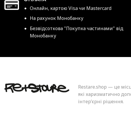
Онлайн, картою Visa чи Mastercard
На рахунок Монобанку
Безвідсоткова "Покупка частинами" від
Монобанку
Restare.shop — це міс
які харизматично допо
інтер’єрні рішення.