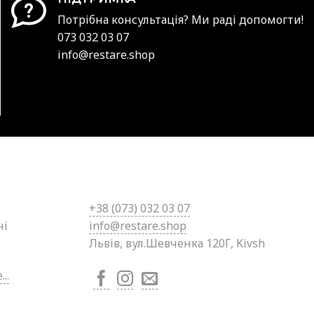
Потрібна консультація? Ми раді допомогти!
073 032 03 07
info@restare.shop
+38 (0
73) 032 03 07
ні
info@restare.shop
Львів, вул.Шевченка 120Г, Kivsh
..