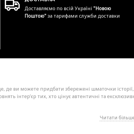
Доставляємо по всій Україні
"Новою
Поштою"
за тарифами служби доставки
це, де ви можете придбати збережені шматочки історії,
внять інтер’єр тих, хто цінує автентичні та ексклюзив
Читати більше.