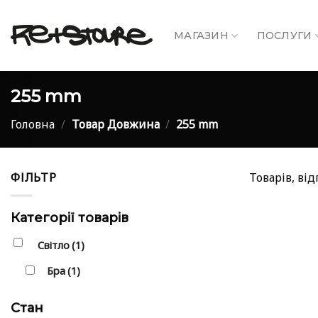
Skip
to
МАГАЗИН
ПОСЛУГИ
content
255 mm
Головна
/
Товар Довжина
/
255 mm
ФІЛЬТР
Товарів, ві
Категорії товарів
Світло
(1)
Бра
(1)
Стан