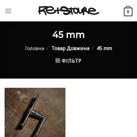
Skip
to
0
content
45 mm
Головна
/
Товар Довжина
/
45 mm
ФІЛЬТР