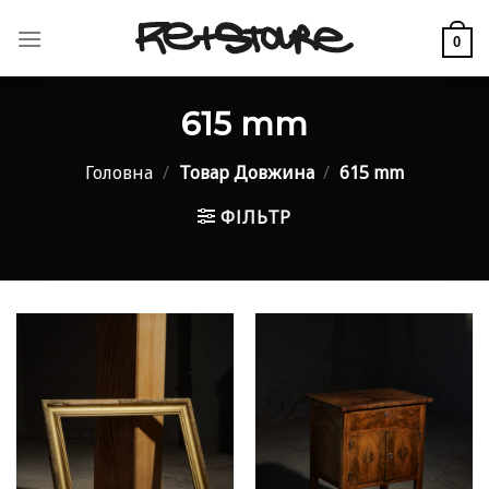
Skip
to
0
content
615 mm
Головна
/
Товар Довжина
/
615 mm
ФІЛЬТР