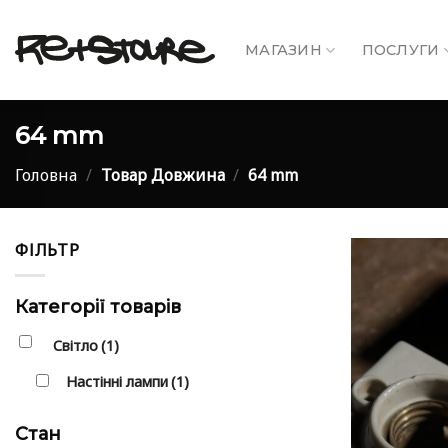
Skip
to
МАГАЗИН
ПОСЛУГИ
content
64 mm
Головна
/
Товар Довжина
/
64 mm
ФІЛЬТР
Категорії товарів
Світло
(1)
Настінні лампи
(1)
Стан