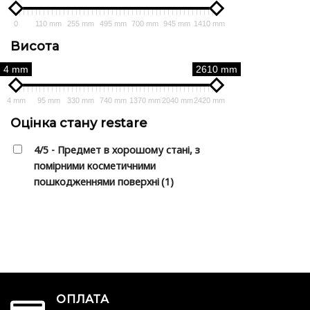
0
110 mm
255 mm
495 mm
700 mm
945 mm
1410 mm
Висота
4 mm
2610 mm
4 mm
95 mm
330 mm
740 mm
1370 mm
2040 mm
2420 mm
Оцінка стану restare
4/5 - Предмет в хорошому стані, з
помірними косметичними
пошкодженнями поверхні
(1)
ОПЛАТА