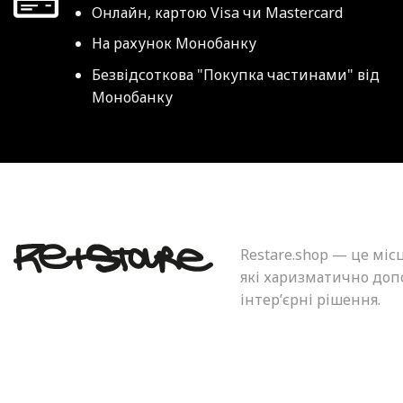
Онлайн, картою Visa чи Mastercard
На рахунок Монобанку
Безвідсоткова "Покупка частинами" від
Монобанку
Restare.shop — це міс
які харизматично допо
інтер’єрні рішення.