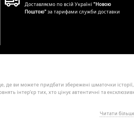
Доставляємо по всій Україні
"Новою
Поштою"
за тарифами служби доставки
це, де ви можете придбати збережені шматочки історії,
внять інтер’єр тих, хто цінує автентичні та ексклюзив
Читати більше.