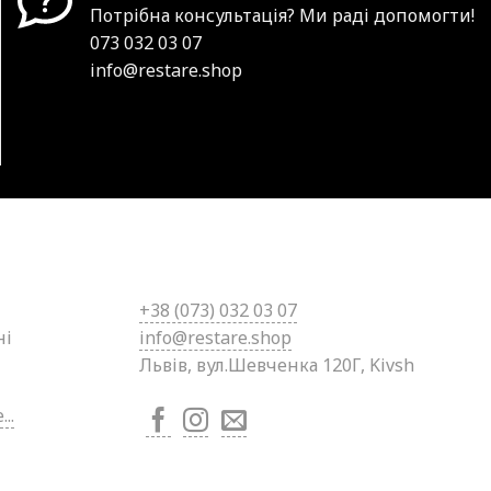
Потрібна консультація? Ми раді допомогти!
073 032 03 07
info@restare.shop
+38 (0
73) 032 03 07
ні
info@restare.shop
Львів, вул.Шевченка 120Г, Kivsh
..