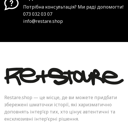
Потрібна консультація? Ми раді допомогти!
073 032 03 07
info@restare.shop
Restare.shop — це місце, де ви можете придбати
збережені шматочки історії, які харизматично
доповнять інтер’єр тих, хто цінує автентичні та
ексклюзивні інтер’єрні рішення.