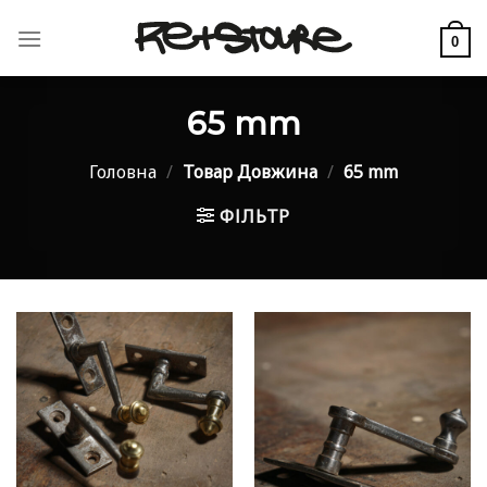
Skip
to
0
content
65 mm
Головна
/
Товар Довжина
/
65 mm
ФІЛЬТР