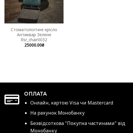
Стоматологічне крісло
Антиквар Зелене
Rsr_chair0032
25000.00
₴
ОПЛАТА
Онлайн, картою Visa чи Mastercard
На рахунок Монобанку
Безвідсоткова "Покупка частинами" від
Монобанку