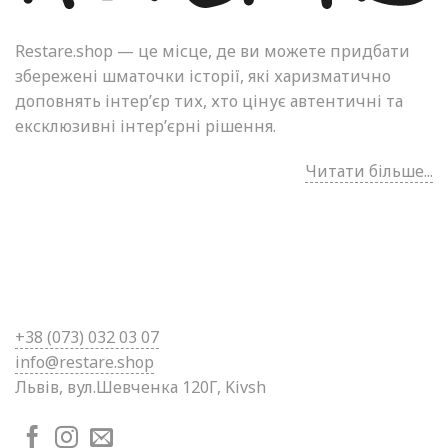
Restare.shop — це місце, де ви можете придбати
збережені шматочки історії, які харизматично
доповнять інтер’єр тих, хто цінує автентичні та
ексклюзивні інтер’єрні рішення.
Читати більше...
+38 (0
73) 032 03 07
info@restare.shop
Львів, вул.Шевченка 120Г, Kivsh