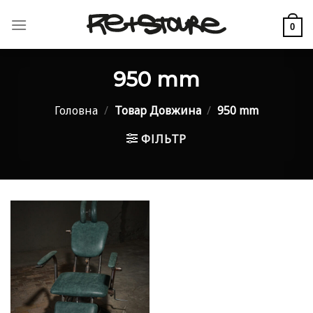
Skip
to
0
content
950 mm
Головна
/
Товар Довжина
/
950 mm
ФІЛЬТР