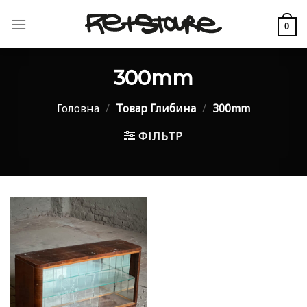
Skip
to
0
content
300mm
Головна
/
Товар Глибина
/
300mm
ФІЛЬТР