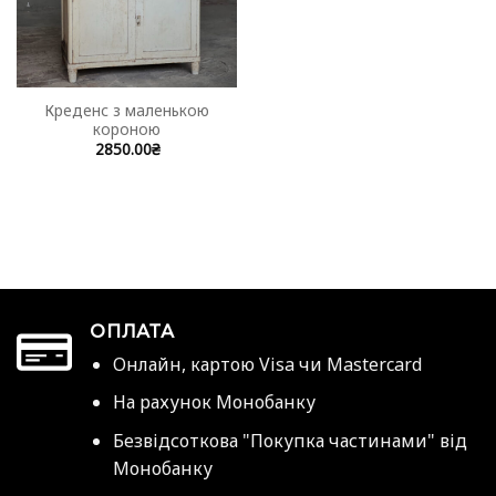
Креденс з маленькою
короною
2850.00
₴
ОПЛАТА
Онлайн, картою Visa чи Mastercard
На рахунок Монобанку
Безвідсоткова "Покупка частинами" від
Монобанку