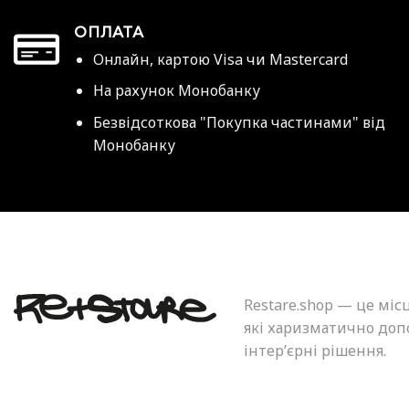
ОПЛАТА
Онлайн, картою Visa чи Mastercard
На рахунок Монобанку
Безвідсоткова "Покупка частинами" від
Монобанку
Restare.shop — це міс
які харизматично допо
інтер’єрні рішення.