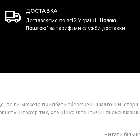
ДОСТАВКА
Доставляємо по всій Україні
"Новою
Поштою"
за тарифами служби доставки
це, де ви можете придбати збережені шматочки історії,
внять інтер’єр тих, хто цінує автентичні та ексклюзив
Читати більше.