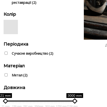
реставрації
(2)
Колір
Періодика
Сучасне виробництво
(2)
Матеріал
Метал
(2)
Довжина
21 mm
3000 mm
21 mm
130 mm
282 mm
550mm
910 mm
1250 mm
2130 mm