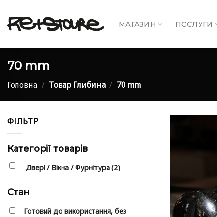
Skip
to
МАГАЗИН
ПОСЛУГИ
content
70 mm
Головна
/
Товар Глибина
/
70 mm
ФІЛЬТР
Категорії товарів
Двері / Вікна / Фурнітура
(2)
Стан
Готовий до використання, без