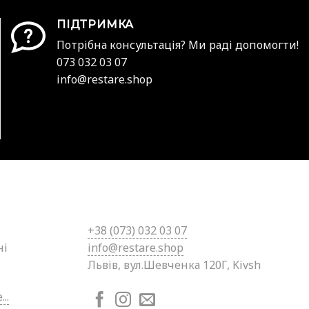
ПІДТРИМКА
Потрібна консультація? Ми раді допомогти!
073 032 03 07
info@restare.shop
+38 (0
73) 032 03 07
ні
info@restare.shop
Львів, вул.Шевченка 120Г, Kivsh
..