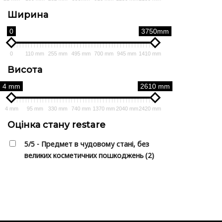
Ширина
0
3750mm
0
110 mm
255 mm
495 mm
700 mm
945 mm
1410 mm
Висота
4 mm
2610 mm
4 mm
95 mm
330 mm
740 mm
1370 mm
2040 mm
2420 mm
Оцінка стану restare
5/5 - Предмет в чудовому стані, без
великих косметичних пошкоджень
(2)