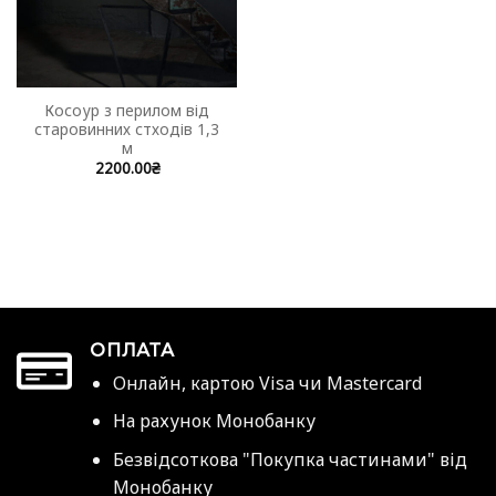
Косоур з перилом від
старовинних стходів 1,3
м
2200.00
₴
ОПЛАТА
Онлайн, картою Visa чи Mastercard
На рахунок Монобанку
Безвідсоткова "Покупка частинами" від
Монобанку