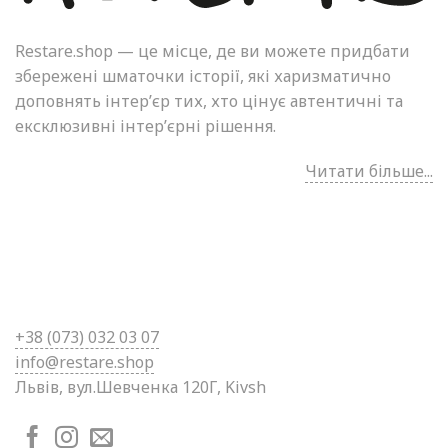
Restare.shop — це місце, де ви можете придбати
збережені шматочки історії, які харизматично
доповнять інтер’єр тих, хто цінує автентичні та
ексклюзивні інтер’єрні рішення.
Читати більше...
+38 (0
73) 032 03 07
info@restare.shop
Львів, вул.Шевченка 120Г, Kivsh