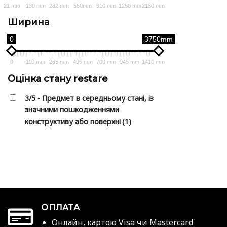
21 mm
130 mm
282 mm
550mm
910 mm
1250 mm
2130 mm
Ширина
0
3750mm
0
110 mm
255 mm
495 mm
700 mm
945 mm
1410 mm
Оцінка стану restare
3/5 - Предмет в середньому стані, із
значними пошкодженнями
конструктиву або поверхні
(1)
ОПЛАТА
Онлайн, картою Visa чи Mastercard