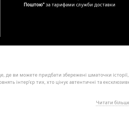
Поштою"
за тарифами служби доставки
це, де ви можете придбати збережені шматочки історії,
внять інтер’єр тих, хто цінує автентичні та ексклюзив
Читати більше.