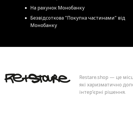
На рахунок Монобанку
Безвідсоткова "Покупка частинами" від
Монобанку
Restare.shop — це міс
які харизматично допо
інтер’єрні рішення.