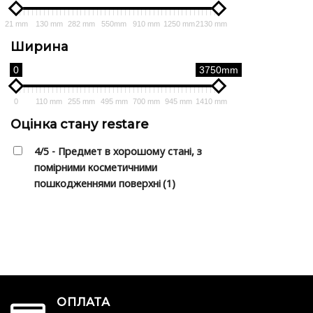
21 mm
130 mm
282 mm
550mm
910 mm
1250 mm
2130 mm
Ширина
0
3750mm
0
110 mm
255 mm
495 mm
700 mm
945 mm
1410 mm
Оцінка стану restare
4/5 - Предмет в хорошому стані, з
помірними косметичними
пошкодженнями поверхні
(1)
ОПЛАТА