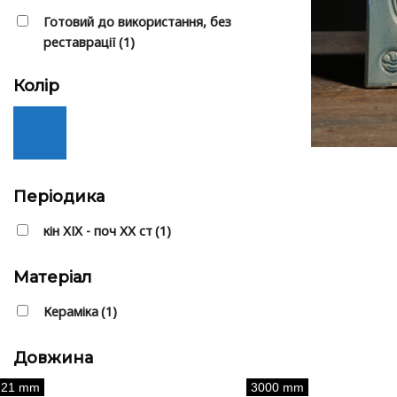
Готовий до використання, без
реставрації
(1)
Колір
Періодика
⁠кін ХІХ - поч ХХ ст
(1)
Матеріал
Кераміка
(1)
Довжина
21 mm
3000 mm