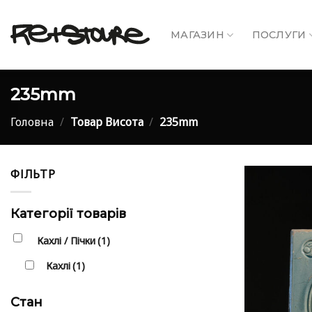
Skip
to
МАГАЗИН
ПОСЛУГИ
content
235mm
Головна
/
Товар Висота
/
235mm
ФІЛЬТР
Категорії товарів
Кахлі / Пічки
(1)
Кахлі
(1)
Стан