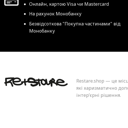
Онлайн, картою Visa чи Mastercard
На рахунок Монобанку
Безвідсоткова "Покупка частинами" від
Монобанку
Restare.shop — це міс
які харизматично допо
інтер’єрні рішення.