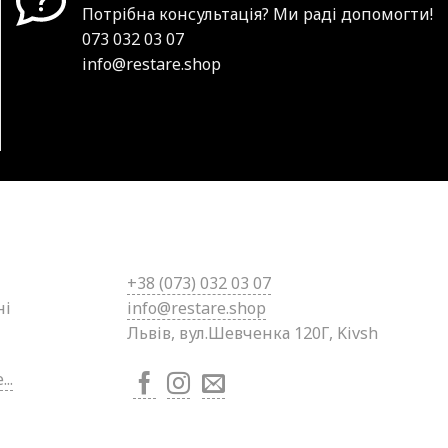
Потрібна консультація? Ми раді допомогти!
073 032 03 07
info@restare.shop
+38 (0
73) 032 03 07
ні
info@restare.shop
Львів, вул.Шевченка 120Г, Kivsh
..