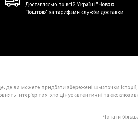
Доставляємо по всій Україні
"Новою
Поштою"
за тарифами служби доставки
це, де ви можете придбати збережені шматочки історії,
внять інтер’єр тих, хто цінує автентичні та ексклюзив
Читати більше.