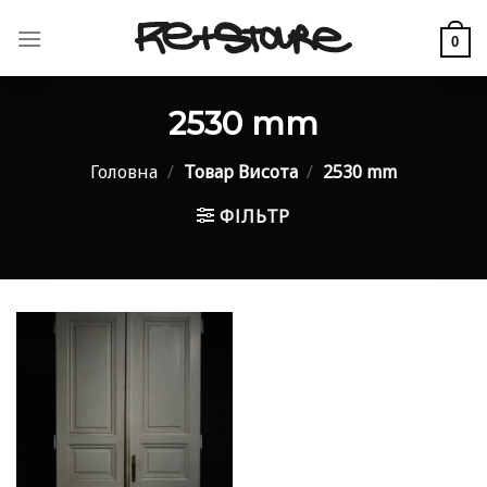
Skip
to
0
content
2530 mm
Головна
/
Товар Висота
/
2530 mm
ФІЛЬТР