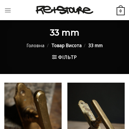
Skip
to
0
content
33 mm
Головна
/
Товар Висота
/
33 mm
ФІЛЬТР