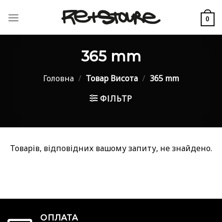
Skip
to
0
content
365 mm
Головна
/
Товар Висота
/
365 mm
ФІЛЬТР
Товарів, відповідних вашому запиту, не знайдено.
ОПЛАТА