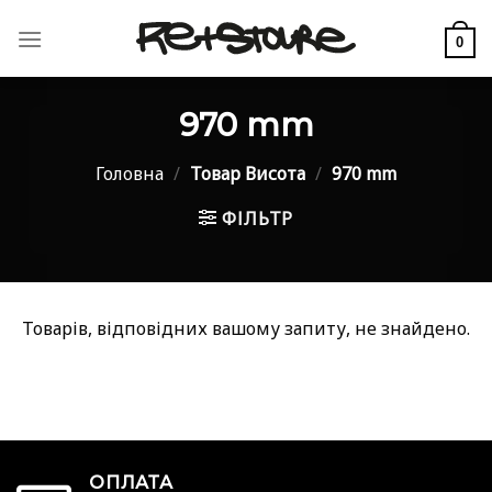
Skip
to
0
content
970 mm
Головна
/
Товар Висота
/
970 mm
ФІЛЬТР
Товарів, відповідних вашому запиту, не знайдено.
ОПЛАТА