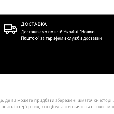
ДОСТАВКА
Доставляємо по всій Україні
"Новою
Поштою"
за тарифами служби доставки
це, де ви можете придбати збережені шматочки історії,
внять інтер’єр тих, хто цінує автентичні та ексклюзив