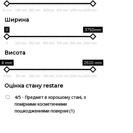
21 mm
130 mm
282 mm
550mm
910 mm
1250 mm
2130 mm
Ширина
0
3750mm
0
110 mm
255 mm
495 mm
700 mm
945 mm
1410 mm
Висота
4 mm
2610 mm
4 mm
95 mm
330 mm
740 mm
1370 mm
2040 mm
2420 mm
Оцінка стану restare
4/5 - Предмет в хорошому стані, з
помірними косметичними
пошкодженнями поверхні
(1)