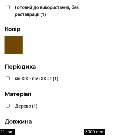
Готовий до використання, без
реставрації
(1)
Колір
Періодика
⁠кін ХІХ - поч ХХ ст
(1)
Матеріал
Дерево
(1)
Довжина
21 mm
3000 mm