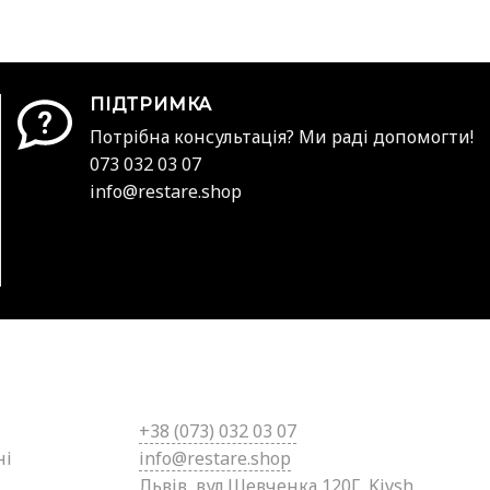
ПІДТРИМКА
Потрібна консультація? Ми раді допомогти!
073 032 03 07
info@restare.shop
+38 (0
73) 032 03 07
ні
info@restare.shop
Львів, вул.Шевченка 120Г, Kivsh