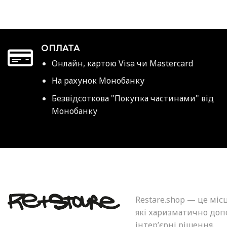
ОПЛАТА
Онлайн, картою Visa чи Mastercard
На рахунок Монобанку
Безвідсоткова "Покупка частинами" від
Монобанку
Restare.shop — це міс
які харизматично допо
інтер’єрні рішення.