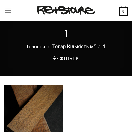
Skip
to
0
content
1
Головна
/
Товар Кількість м²
/
1
ФІЛЬТР