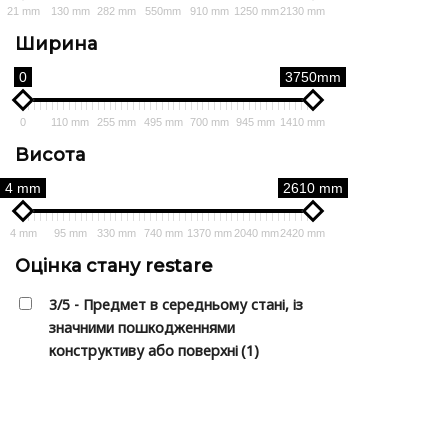
21 mm
130 mm
282 mm
550mm
910 mm
1250 mm
2130 mm
Ширина
0
3750mm
0
110 mm
255 mm
495 mm
700 mm
945 mm
1410 mm
Висота
4 mm
2610 mm
4 mm
95 mm
330 mm
740 mm
1370 mm
2040 mm
2420 mm
Оцінка стану restare
3/5 - Предмет в середньому стані, із
значними пошкодженнями
конструктиву або поверхні
(1)