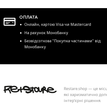
ОПЛАТА
Онлайн, картою Visa чи Mastercard
На рахунок Монобанку
Безвідсоткова "Покупка частинами" від
Монобанку
Restare.shop — це міс
які харизматично допо
інтер’єрні рішення.