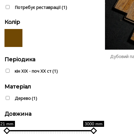
Потребує реставрації
(1)
Колір
Дубовий па
Періодика
⁠кін ХІХ - поч ХХ ст
(1)
Матеріал
Дерево
(1)
Довжина
21 mm
3000 mm