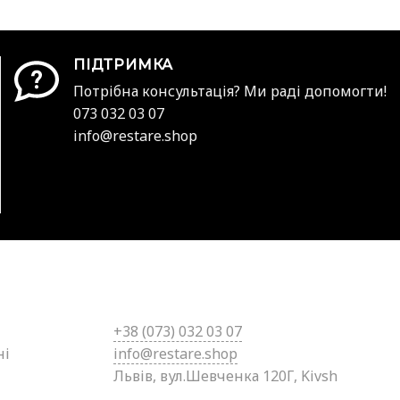
ПІДТРИМКА
Потрібна консультація? Ми раді допомогти!
073 032 03 07
info@restare.shop
+38 (0
73) 032 03 07
ні
info@restare.shop
Львів, вул.Шевченка 120Г, Kivsh