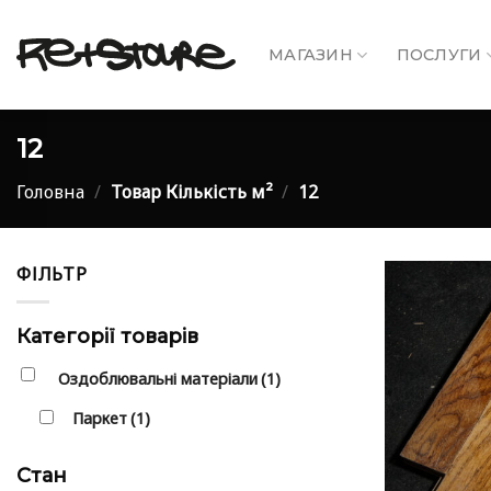
Skip
to
МАГАЗИН
ПОСЛУГИ
content
12
Головна
/
Товар Кількість м²
/
12
ФІЛЬТР
Категорії товарів
Оздоблювальні матеріали
(1)
Паркет
(1)
Стан