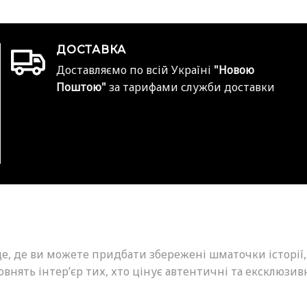
ДОСТАВКА
Доставляємо по всій Україні
"Новою
Поштою"
за тарифами служби доставки
це, де ви можете придбати збережені шматочки історії,
внять інтер’єр тих, хто цінує автентичні та ексклюзив