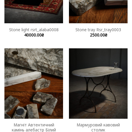
Stone light rsrt_alaba0008
Stone tray Rsr_tray0003
40000.00
₴
2500.00
₴
Магніт Автентичний
Мармуровий кавовий
камінь алебастр Білий
столик