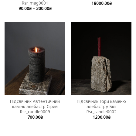
Rsr_mag0001
18000.00
₴
Price
90.00
₴
–
300.00
₴
range:
Цей
90.00₴
товар
through
300.00₴
має
кілька
варіантів.
Параметри
можна
вибрати
на
сторінці
товару
Підсвічник Автентичний
Підсвічник Гори каменю
камінь алебастр Сірий
алебастру Білі
Rsr_candle0009
Rsr_candle0002
700.00
₴
1200.00
₴