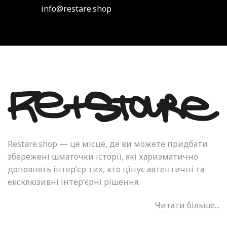
info@restare.shop
Restare.shop — це місце, де ви можете придбати
збережені шматочки історії, які харизматично
доповнять інтер’єр тих, хто цінує автентичні та
ексклюзивні інтер’єрні рішення.
Читати більше...