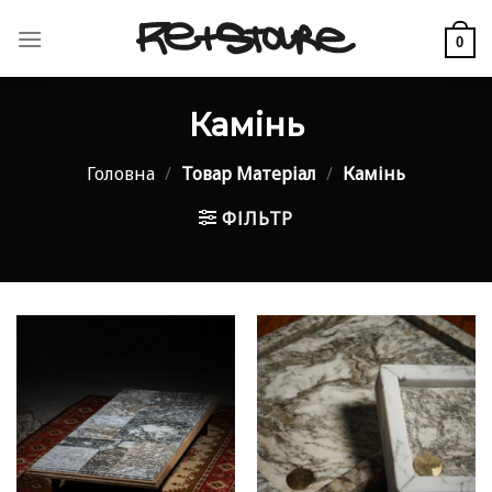
Skip
to
0
content
Камінь
Головна
/
Товар Матеріал
/
Камінь
ФІЛЬТР