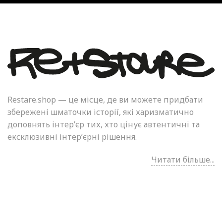
Restare.shop — це місце, де ви можете придбати
збережені шматочки історії, які харизматично
доповнять інтер’єр тих, хто цінує автентичні та
ексклюзивні інтер’єрні рішення.
Читати більше...