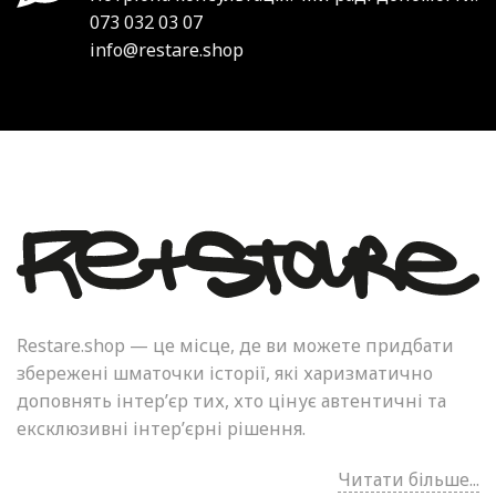
073 032 03 07
info@restare.shop
Restare.shop — це місце, де ви можете придбати
збережені шматочки історії, які харизматично
доповнять інтер’єр тих, хто цінує автентичні та
ексклюзивні інтер’єрні рішення.
Читати більше...