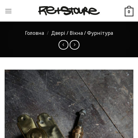
Skip
to
0
content
Головна
/
Двері / Вікна / Фурнітура