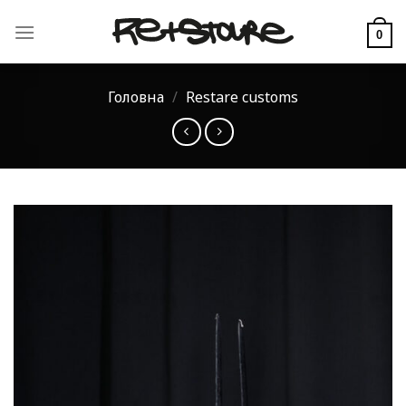
Skip
to
0
content
Головна
/
Restare customs