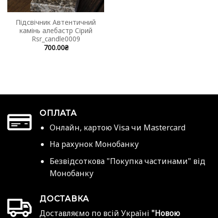
Підсвічник Автентичний
камінь алебастр Сірий
Rsr_candle0009
700.00
₴
ОПЛАТА
Онлайн, картою Visa чи Mastercard
На рахунок Монобанку
Безвідсоткова "Покупка частинами" від
Монобанку
ДОСТАВКА
Доставляємо по всій Україні
"Новою