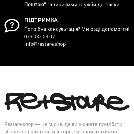
Поштою"
за тарифами служби доставки
ПІДТРИМКА
Потрібна консультація? Ми раді допомогти!
073 032 03 07
info@restare.shop
Restare.shop — це місце, де ви можете придбати
збережені шматочки історії, які харизматично