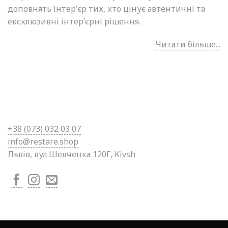
доповнять інтер’єр тих, хто цінує автентичні та
ексклюзивні інтер’єрні рішення.
Читати більше...
+38 (0
73) 032 03 07
info@restare.shop
Львів, вул.Шевченка 120Г, Kivsh