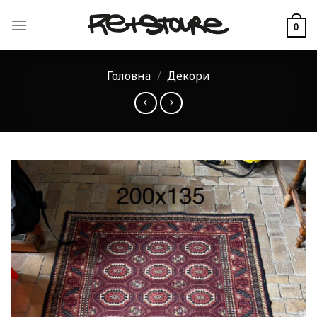
Skip
to
0
content
Головна
/
Декори