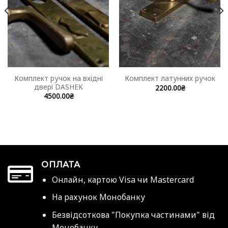
Комплект ручок на вхідні
Комплект латунних ручок
двері DASHEK
2200.00
₴
4500.00
₴
ОПЛАТА
Онлайн, картою Visa чи Mastercard
На рахунок Монобанку
Безвідсоткова "Покупка частинами" від
Монобанку