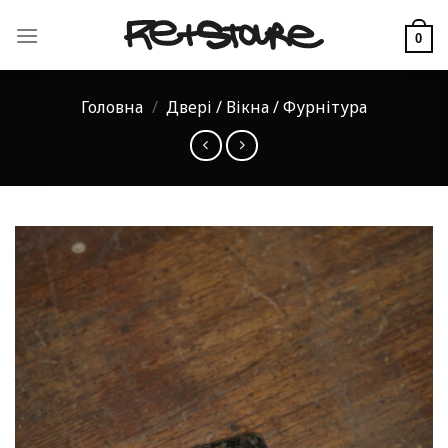
Skip
to
0
content
Головна
/
Двері / Вікна / Фурнітура