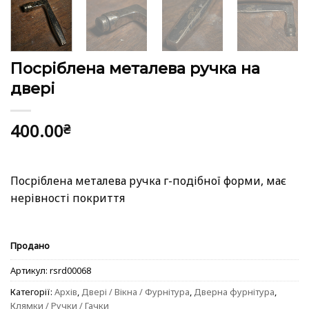
Посріблена металева ручка на
двері
400.00
₴
Посріблена металева ручка г-подібної форми, має
нерівності покриття
Продано
Артикул:
rsrd00068
Категорії:
Архів
,
Двері / Вікна / Фурнітура
,
Дверна фурнітура
,
Клямки / Ручки / Гачки