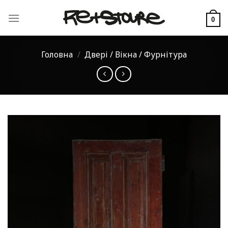
Skip
to
0
content
Головна
/
Двері / Вікна / Фурнітура