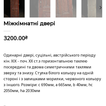
Міжкімнатні двері
3200.00
₴
Одинарні двері, суцільні, австрійського періоду
кін. ХІХ - поч. ХХ ст.з горизонтальною тахлею
посередині та двома симетричними тахлями
зверху та знизу. Стулка білого кольору на одній
стороні і з залишками морилки, червоного кольору
з іншого. Розміри: с 690мм, а 665мм, b 40мм, hc
2050мм, ha 2030мм